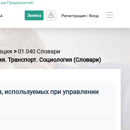
там Предприятий!
Заявка
Регистрация
Вход
КА
/
ация
>
01.040 Словари
ия. Транспорт. Социология (Словари)
в, используемых при управлении