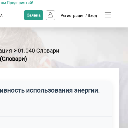
там Предприятий!
Заявка
Регистрация
Вход
КА
/
ация
>
01.040 Словари
(Словари)
ивность использования энергии.