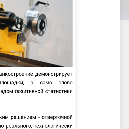
анкостроение демонстрирует
 площадки, а само слово
садом позитивной статистики
ким решением - отверточной
ию реального, технологически