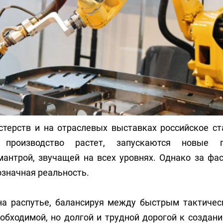
стерств и на отраслевых выставках российское ст
 производство растет, запускаются новые
антрой, звучащей на всех уровнях. Однако за фа
означная реальность.
 на распутье, балансируя между быстрым тактичес
еобходимой, но долгой и трудной дорогой к создан