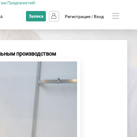
там Предприятий!
Заявка
Регистрация
Вход
КА
/
альным производством