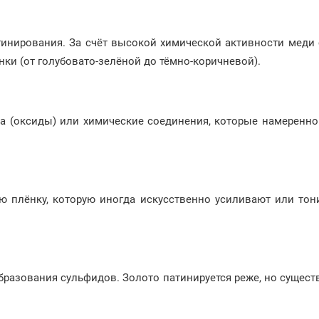
нирования. За счёт высокой химической активности меди с
ки (от голубовато-зелёной до тёмно-коричневой).
на (оксиды) или химические соединения, которые намеренн
ю плёнку, которую иногда искусственно усиливают или тон
образования сульфидов. Золото патинируется реже, но сущес