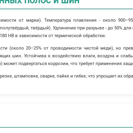
нных полос и шин
исимости от марки). Температура плавления - около 900–9
 полутвёрдый, твёрдый). Удлинение при разрыве - до 50% для
180 HB в зависимости от термической обработки.
сти (около 20–25% от проводимости чистой меди), но прев
щих шин. Устойчива к воздействию влаги, воздуха и слабы
и) может подвергаться коррозии, что требует применения за
зке, штамповке, сварке, пайке и гибке, что упрощает их обр