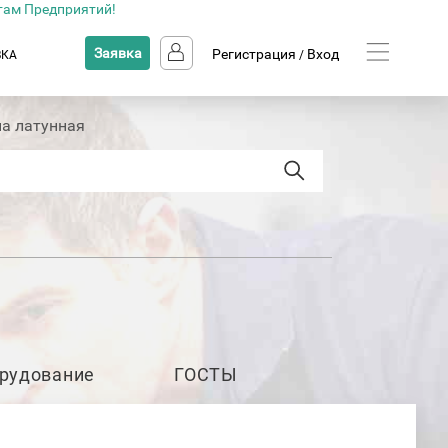
там Предприятий!
Заявка
Регистрация
Вход
ВКА
/
на латунная
рудование
ГОСТЫ