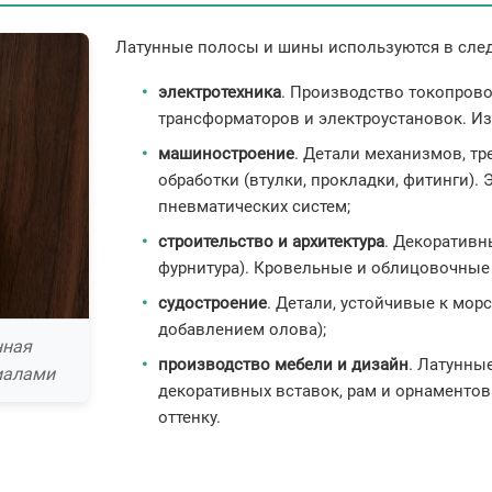
Латунные полосы и шины используются в след
электротехника
. Производство токопров
трансформаторов и электроустановок. Из
машиностроение
. Детали механизмов, т
обработки (втулки, прокладки, фитинги).
пневматических систем;
строительство и архитектура
. Декоративн
фурнитура). Кровельные и облицовочные
судостроение
. Детали, устойчивые к мор
добавлением олова);
нная
производство мебели и дизайн
. Латунны
иалами
декоративных вставок, рам и орнаментов
оттенку.