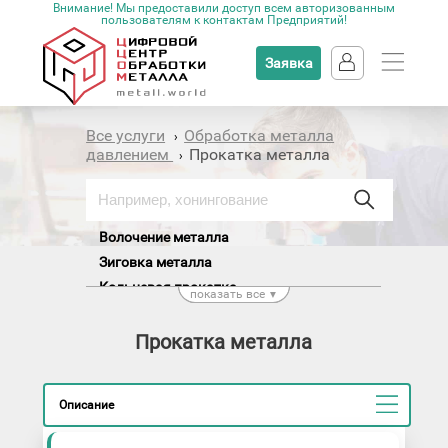
Внимание! Мы предоставили доступ всем авторизованным
пользователям к контактам Предприятий!
Заявка
Все услуги
Обработка металла
›
давлением
Прокатка металла
›
Волочение металла
Зиговка металла
Кольцевая прокатка
показать все
▼
Многовалковая прокатка
Плоская прокатка
Прокатка металла
Поперечно-клиновая прокатка
Прокатка на обжимных станах
Описание
Прокатка на пилигримовых станах
Прокатка труб