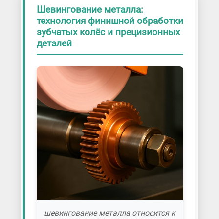
Шевингование металла:
технология финишной обработки
зубчатых колёс и прецизионных
деталей
шевингование металла относится к