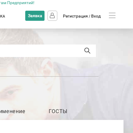
там Предприятий!
Заявка
Регистрация
Вход
ВКА
/
именение
ГОСТЫ