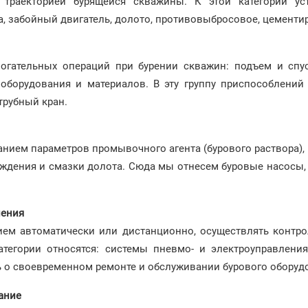
 траекторией бурящейся скважины. К этой категории ус
а, забойный двигатель, долото, противовыбросовое, цементи
гательных операций при бурении скважин: подъем и спус
оборудования и материалов. В эту группу приспособлений 
трубный кран.
анием параметров промывочного агента (бурового раствора),
аждения и смазки долота. Сюда мы отнесем буровые насосы,
ления
ем автоматически или дистанционно, осуществлять контро
атегории относятся: системы пневмо- и электроуправления
 о своевременном ремонте и обслуживании бурового оборуд
вание