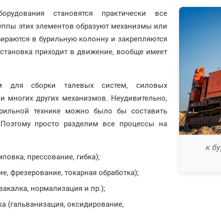
борудования становятся практически все
руппы этих элементов образуют механизмы или
бираются в бурильную колонну и закрепляются
 установка приходит в движение, вообще имеет
м для сборки талевых систем, силовых
и многих других механизмов. Неудивительно,
урильной технике можно было бы составить
 Поэтому просто разделим все процессы на
к б
повка, прессование, гибка);
ие, фрезерование, токарная обработка);
 закалка, нормализация и пр.);
ка (гальванизация, оксидирование,