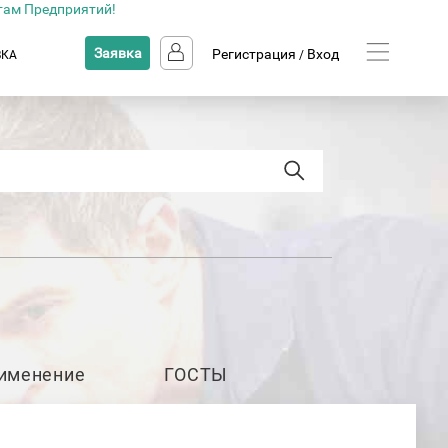
там Предприятий!
Заявка
Регистрация
Вход
ВКА
/
именение
ГОСТЫ