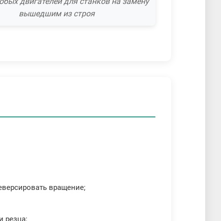
юбых двигателей для станков на замену
вышедшим из строя
реверсировать вращение;
 резца;