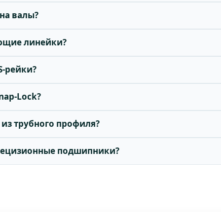
 на валы?
яющие линейки?
S-рейки?
nap-Lock?
 из трубного профиля?
прецизионные подшипники?