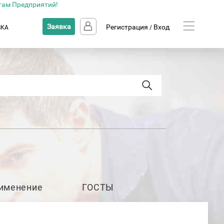
там Предприятий!
Заявка
Регистрация
Вход
ВКА
/
именение
ГОСТЫ