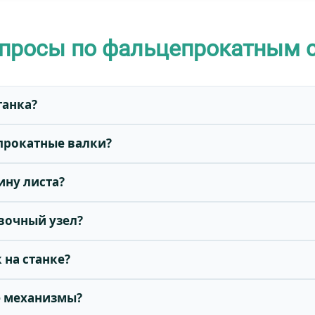
опросы по фальцепрокатным 
танка?
 прокатные валки?
ину листа?
овочный узел?
 на станке?
е механизмы?