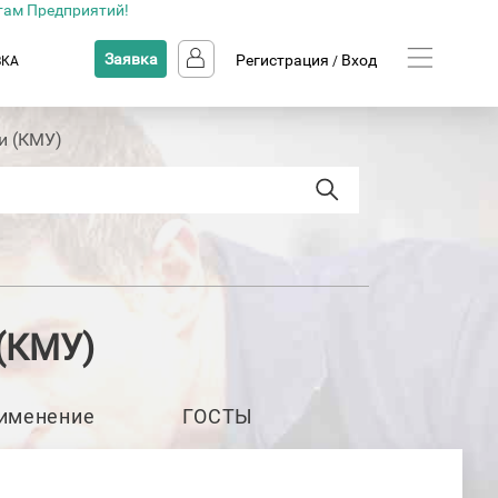
там Предприятий!
Заявка
Регистрация
Вход
ВКА
/
и (КМУ)
(КМУ)
именение
ГОСТЫ