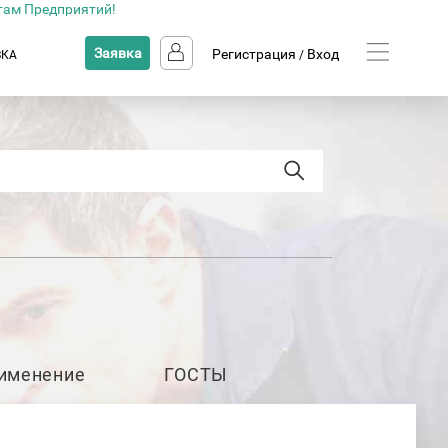
там Предприятий!
Заявка
Регистрация
Вход
ВКА
/
именение
ГОСТЫ