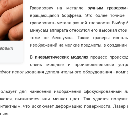
Гравировку на металле
ручным гравером
вращающаяся борфреза. Это более точное 
гравировать металл разной твердости. Выбор 
минусам аппарата относятся его высокая стои
тоже не бесшумна. Такие граверы испол
изображений на мелкие предметы, в создании
верами
В
пневматических моделях
процесс происход
очень мощные и производительные устро
ебуют использования дополнительного оборудования - комп
пользует для нанесения изображения сфокусированный л
ряется, выжигается или меняет цвет. Так удается получ
онтактным, что исключает деформацию поверхности. Лазер 
ться.