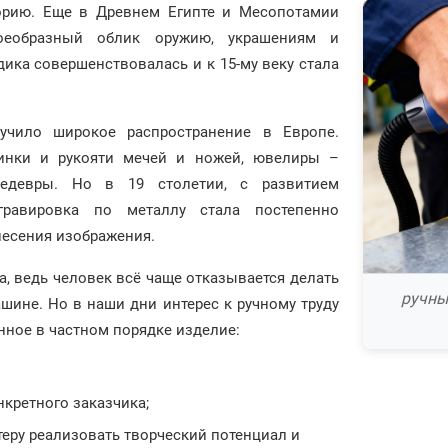
орию. Еще в Древнем Египте и Месопотамии
оеобразный облик оружию, украшениям и
ика совершенствовалась и к 15-му веку стала
учило широкое распространение в Европе.
инки и рукояти мечей и ножей, ювелиры –
шедевры. Но в 19 столетии, с развитием
гравировка по металлу стала постепенно
несения изображения.
а, ведь человек всё чаще отказывается делать
ручны
ашине. Но в наши дни интерес к ручному труду
нное в частном порядке изделие:
нкретного заказчика;
теру реализовать творческий потенциал и