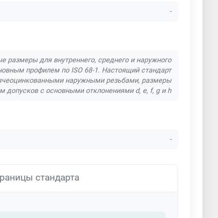
-
е размеры для внутреннего, среднего и наружного
новным профилем по ISO 68-1. Настоящий стандарт
орячеоцинкованными наружными резьбами, размеры
допусков с основными отклонениями d, e, f, g и h
-
раницы стандарта