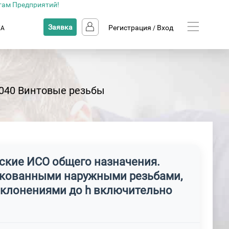
там Предприятий!
Заявка
Регистрация
Вход
КА
/
.040 Винтовые резьбы
ские ИСО общего назначения.
инкованными наружными резьбами,
тклонениями до h включительно