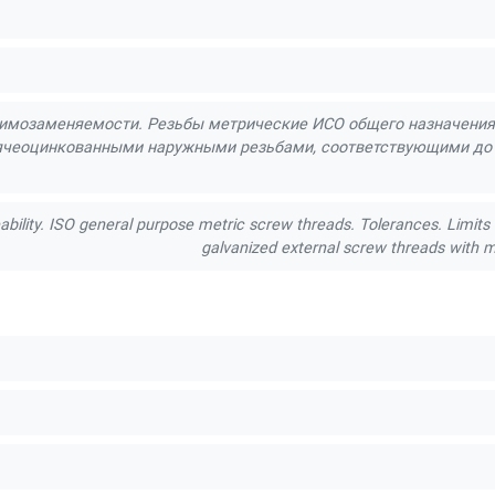
мозаменяемости. Резьбы метрические ИСО общего назначения.
ячеоцинкованными наружными резьбами, соответствующими до 
bility. ISO general purpose metric screw threads. Tolerances. Limits o
galvanized external screw threads with m