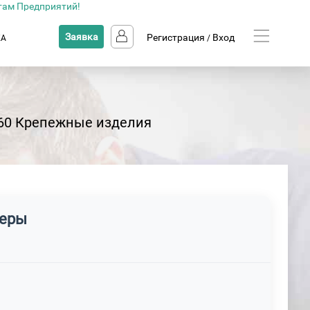
там Предприятий!
Заявка
Регистрация
Вход
КА
/
060 Крепежные изделия
меры