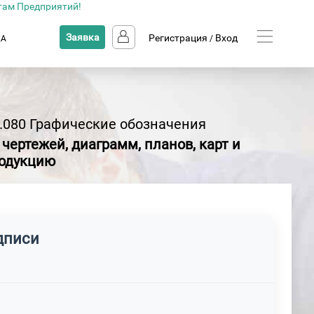
там Предприятий!
Заявка
Регистрация
Вход
КА
/
.080 Графические обозначения
ертежей, диаграмм, планов, карт и
родукцию
дписи