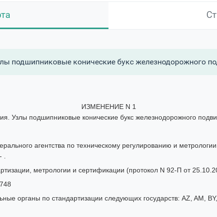
рта
Ст
лы подшипниковые конические букс железнодорожного под