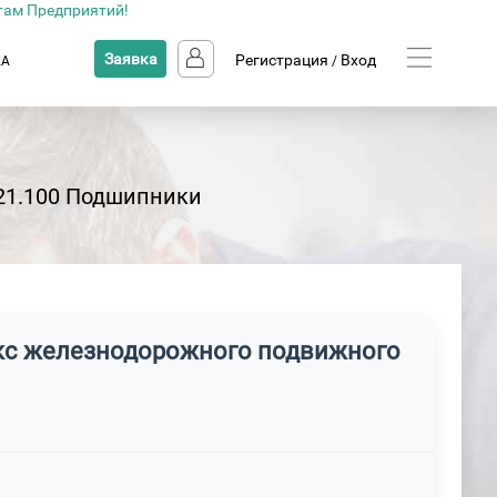
там Предприятий!
Заявка
Регистрация
Вход
КА
/
21.100 Подшипники
укс железнодорожного подвижного