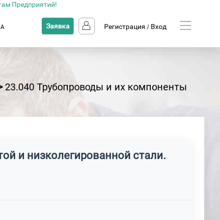
там Предприятий!
Заявка
Регистрация
Вход
КА
/
>
23.040 Трубопроводы и их компоненты
той и низколегированной стали.