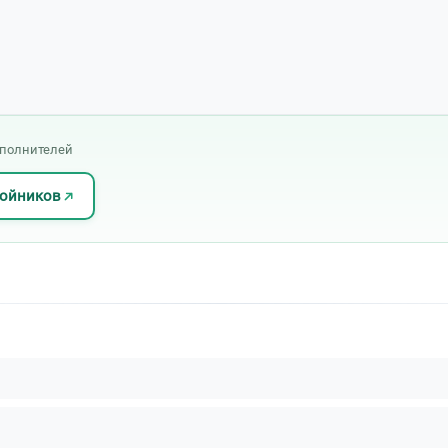
сполнителей
ройников