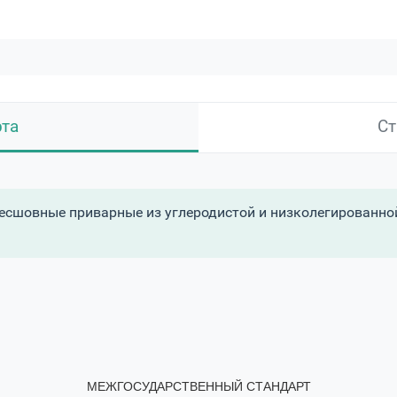
рта
Ст
сшовные приварные из углеродистой и низколегированной