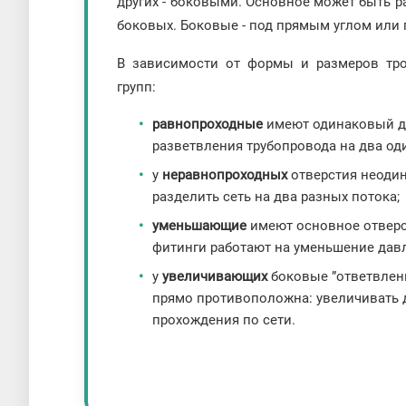
других - боковыми. Основное может быть р
боковых. Боковые - под прямым углом или п
В зависимости от формы и размеров тро
групп:
равнопроходные
имеют одинаковый ди
разветвления трубопровода на два од
у
неравнопроходных
отверстия неодин
разделить сеть на два разных потока;
уменьшающие
имеют основное отверс
фитинги работают на уменьшение давл
у
увеличивающих
боковые ”ответвлени
прямо противоположна: увеличивать 
прохождения по сети.