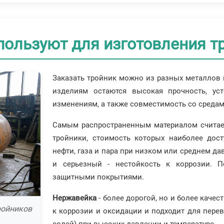
пользуют для изготовления т
Заказать тройник можно из разных металлов 
изделиям остаются высокая прочность, ус
изменениям, а также совместимость со средами
Самым распространенным материалом счита
тройники, стоимость которых наиболее дост
нефти, газа и пара при низком или среднем да
и серьезный - нестойкость к коррозии. П
защитными покрытиями.
Нержавейка
- более дорогой, но и более каче
ройников
к коррозии и оксидации и подходит для перев
солей) при высоких давлении и температуре.