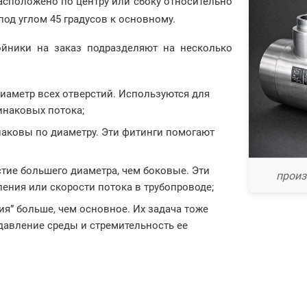
асположено по центру или сбоку относительно
од углом 45 градусов к основному.
йники на заказ подразделяют на несколько
аметр всех отверстий. Используются для
инаковых потока;
аковы по диаметру. Эти фитинги помогают
тие большего диаметра, чем боковые. Эти
произ
ения или скорости потока в трубопроводе;
я” больше, чем основное. Их задача тоже
давление среды и стремительность ее