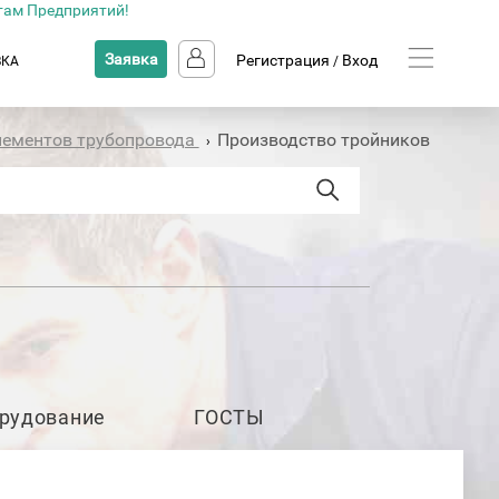
там Предприятий!
Заявка
Регистрация
Вход
ВКА
/
лементов трубопровода
Производство тройников
›
рудование
ГОСТЫ