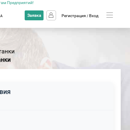
там Предприятий!
Заявка
Регистрация
Вход
КА
/
танки
анки
овия