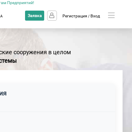
там Предприятий!
Заявка
Регистрация
Вход
КА
/
рские сооружения в целом
истемы
ия