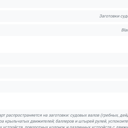
Заготовки суд
Bla
рт распространяется на заготовки: судовых валов (гребных, де
ра крыльчатых движителей; баллеров и штырей рулей, успокоите
устройств, поворотных колонок и различных устройств с движит