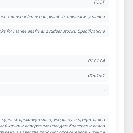
ГОСТ
овых валов и баллеров рулей. Технические условия
nks for marine shafts and rudder stocks. Specifications
01-01-04
01-01-81
-
йдвудный, промежуточных, упорных); ведущих валов
лей качки и поворотных насадок; баллеров и валов
елями в качестве рабочего органа; валов, штанг и