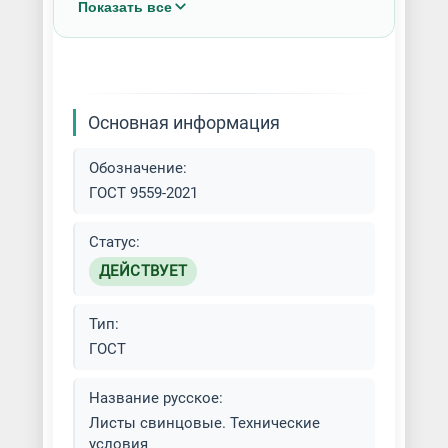
Показать все
Полоса / Шина свинцовая
Профиль свинцовый
Основная информация
Рулон свинцовый
Обозначение:
Свинцовый прокат
ГОСТ 9559-2021
Штрипс / Лента свинцовая
Статус:
ДЕЙСТВУЕТ
Тип:
ГОСТ
Название русское:
Листы свинцовые. Технические
условия