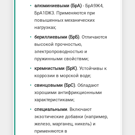
алюминиевыми (БрА)
- БрА9Ж4,
БрА10Ж3. Применяются при
повышенных механических
нагрузках;
бериллиевыми (БрБ)
. Отличаются
высокой прочностью,
электропроводностью и
пружинными свойствми;
кремнистыми (БрК)
. Устойчивы к
коррозии в морской воде;
свинцовыми (БрС)
. Обладают
хорошими антифрикционными
характеристиками;
специальными
. Включают
экзотические добавки (например,
железо, марганец, никель) и
применяются в