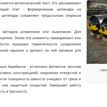
овится металлический лист. Его раскраивают
ующий этап - формирование цилиндра на
я цилиндра соединяют продольным сварным
.
, методом штамповки или вырезания. Для
бортики. Затем эти элементы приваривают или
После проверки герметичности соединения
ления крышки и делают на ней канавки для
ых барабанов - установка фитингов: монтаж
сер
отрено конструкцией), сверление отверстий и
ости поверхность емкости очищают от грязи и
а нее защитные покрытия. Завершает работу
сть и прочность.