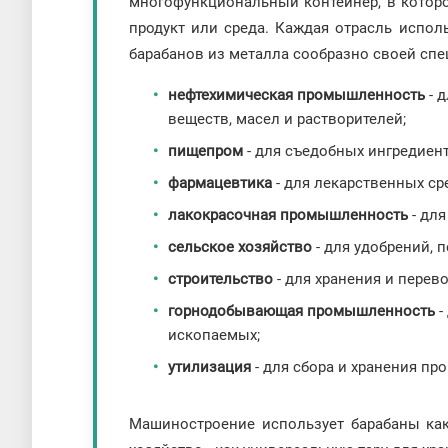
многофункциональный контейнер, в которо
продукт или среда. Каждая отрасль испол
барабанов из металла сообразно своей спе
нефтехимическая промышленность
- 
веществ, масел и растворителей;
пищепром
- для съедобных ингредиент
фармацевтика
- для лекарственных ср
лакокрасочная промышленность
- для
сельское хозяйство
- для удобрений, 
строительство
- для хранения и пере
горнодобывающая промышленность
-
ископаемых;
утилизация
- для сбора и хранения п
Машиностроение использует барабаны как