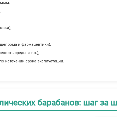
имым,
,
овки),
пищепрома и фармацевтики),
ность среды и т.п.),
о истечении срока эксплуатации.
лических барабанов: шаг за 