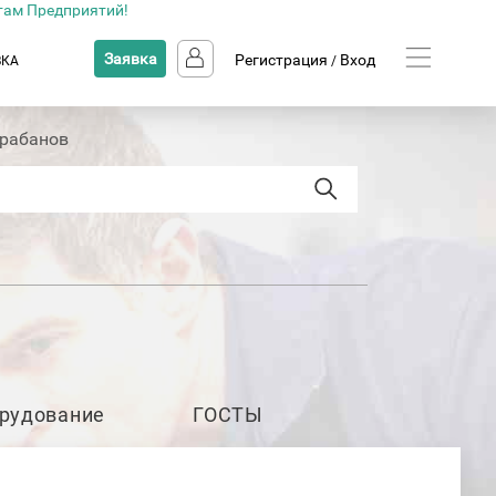
там Предприятий!
Заявка
Регистрация
Вход
ВКА
/
арабанов
рудование
ГОСТЫ