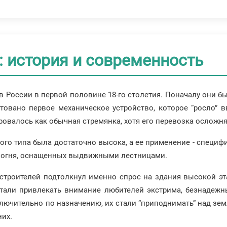
 история и современность
в России в первой половине 18-го столетия. Поначалу они 
нтовано первое механическое устройство, которое “росло”
овалось как обычная стремянка, хотя его перевозка осложня
го типа была достаточно высока, а ее применение - специфи
 огня, оснащенных выдвижными лестницами.
строителей подтолкнул именно спрос на здания высокой эт
тали привлекать внимание любителей экстрима, безнадежны
лючительно по назначению, их стали “приподнимать” над з
них.