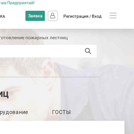
там Предприятий!
Заявка
Регистрация
Вход
ВКА
/
готовление пожарных лестниц
иц
рудование
ГОСТЫ