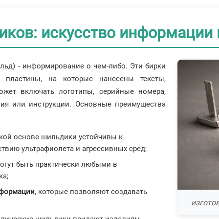
иков: искусство информации 
льд) - информирование о чем-либо. Эти бирки
 пластины, на которые нанесены тексты,
жет включать логотипы, серийные номера,
ения или инструкции. Основные преимущества
ской основе шильдики устойчивы к
твию ультрафиолета и агрессивных сред;
могут быть практически любыми в
ка;
нформации
, которые позволяют создавать
изготов
ллические шильдики придают изделиям