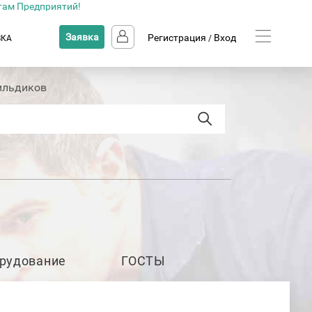
там Предприятий!
Заявка
Регистрация
Вход
ВКА
/
ильдиков
рудование
ГОСТЫ