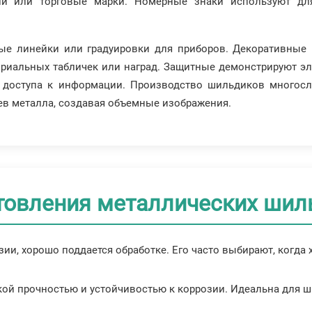
ий или торговые марки. Номерные знаки используют дл
е линейки или градуировки для приборов. Декоративные 
риальных табличек или наград. Защитные демонстрируют э
 доступа к информации. Производство шильдиков многосло
ев металла, создавая объемные изображения.
товления металлических шил
розии, хорошо поддается обработке. Его часто выбирают, когда
кой прочностью и устойчивостью к коррозии. Идеальна для 