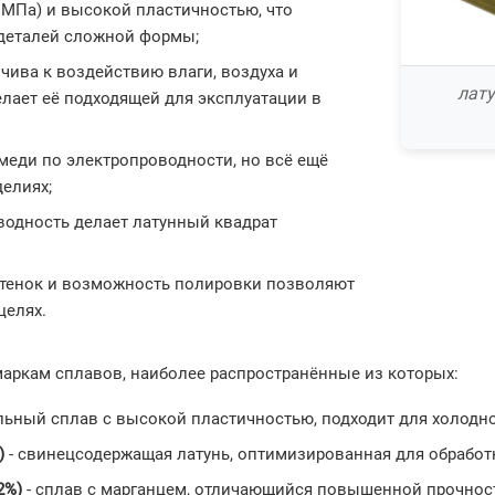
0 МПа) и высокой пластичностью, что
 деталей сложной формы;
йчива к воздействию влаги, воздуха и
лату
елает её подходящей для эксплуатации в
т меди по электропроводности, но всё ещё
делиях;
водность делает латунный квадрат
ттенок и возможность полировки позволяют
целях.
аркам сплавов, наиболее распространённые из которых:
льный сплав с высокой пластичностью, подходит для холодн
%)
- свинецсодержащая латунь, оптимизированная для обработк
2%)
- сплав с марганцем, отличающийся повышенной прочнос