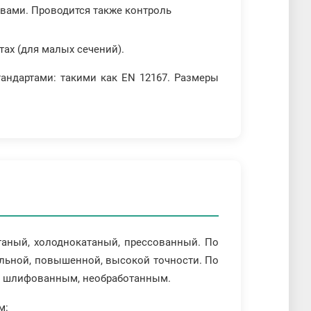
авами. Проводится также контроль
тах (для малых сечений).
тандартами: такими как EN 12167. Размеры
таный, холоднокатаный, прессованный. По
альной, повышенной, высокой точности. По
м, шлифованным, необработанным.
м: