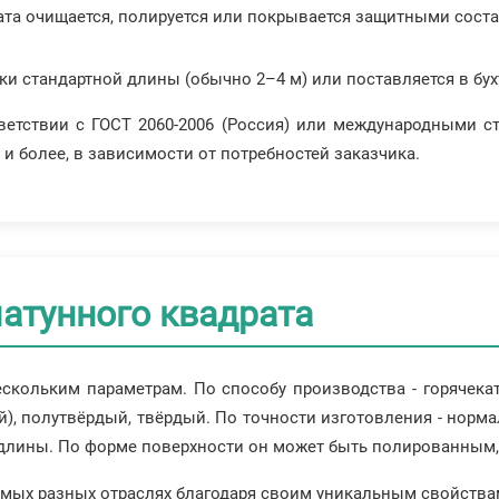
ата очищается, полируется или покрывается защитными сост
тки стандартной длины (обычно 2–4 м) или поставляется в бух
ветствии с ГОСТ 2060-2006 (Россия) или международными с
 и более, в зависимости от потребностей заказчика.
атунного квадрата
скольким параметрам. По способу производства - горячека
), полутвёрдый, твёрдый. По точности изготовления - норм
й длины. По форме поверхности он может быть полированны
амых разных отраслях благодаря своим уникальным свойства