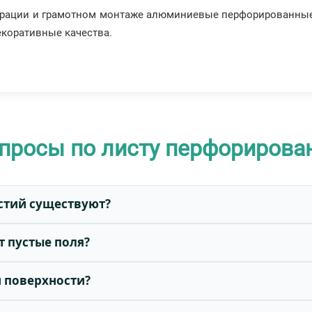
рации и грамотном монтаже алюминиевые перфорированные
екоративные качества.
опросы по листу перфориров
стий существуют?
т пустые поля?
й поверхности?