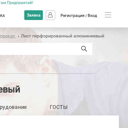
там Предприятий!
Заявка
Регистрация
Вход
ВКА
/
 прокат
Лист перфорированный алюминиевый
›
евый
рудование
ГОСТЫ