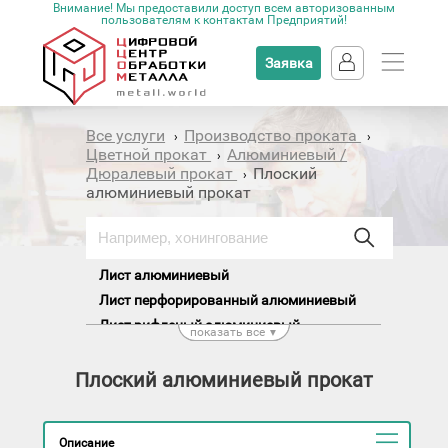
Внимание! Мы предоставили доступ всем авторизованным
пользователям к контактам Предприятий!
Заявка
Все услуги
Производство проката
›
›
Цветной прокат
Алюминиевый /
›
Дюралевый прокат
Плоский
›
алюминиевый прокат
Лист алюминиевый
Лист перфорированный алюминиевый
Лист рифленый алюминиевый
показать все
▼
Плита алюминиевая
Полоса / Шина алюминиевая
Плоский алюминиевый прокат
Рулон алюминиевый
Фольга алюминиевая
Описание