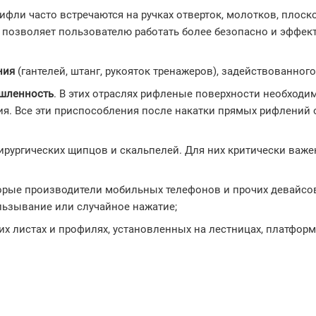
Рифли часто встречаются на ручках отверток, молотков, плоск
о позволяет пользователю работать более безопасно и эффе
ния
(гантелей, штанг, рукояток тренажеров), задействованног
ышленность
. В этих отраслях рифленые поверхности необходи
ия. Все эти приспособления после накатки прямых рифлений
хирургических щипцов и скальпелей. Для них критически важен
орые производители мобильных телефонов и прочих девайсо
льзывание или случайное нажатие;
их листах и профилях, установленных на лестницах, платформ