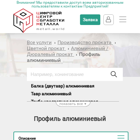
Внимание! Мы предоставили доступ всем авторизованным
пользователям к контактам Предприятий!
Заявка
Все услуги
Производство проката
›
›
Цветной прокат
Алюминиевый /
›
Дюралевый прокат
Профиль
›
алюминиевый
Балка (двутавр) алюминиевая
Тавр алюминиевый
Труба квадратная алюминиевая
показать все
▼
Труба круглая алюминиевая
Труба прямоугольная алюминиевая
Профиль алюминиевый
Уголок алюминиевый
Швеллер алюминиевый
Описание