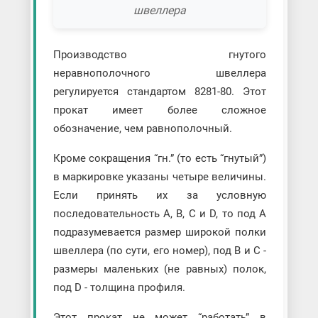
швеллера
Производство гнутого
неравнополочного швеллера
регулируется стандартом 8281-80. Этот
прокат имеет более сложное
обозначение, чем равнополочный.
Кроме сокращения “гн.” (то есть “гнутый”)
в маркировке указаны четыре величины.
Если принять их за условную
последовательность А, В, С и D, то под А
подразумевается размер широкой полки
швеллера (по сути, его номер), под В и С -
размеры маленьких (не равных) полок,
под D - толщина профиля.
Этот прокат не может “работать” в