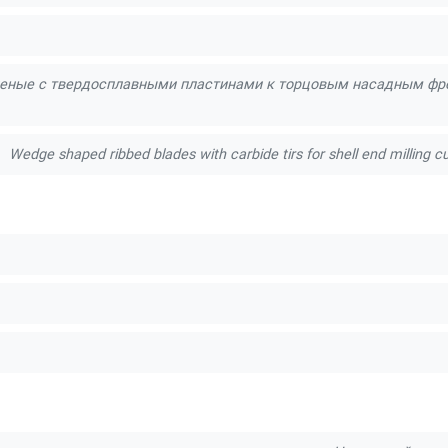
еные с твердосплавными пластинами к торцовым насадным фрез
Wedge shaped ribbed blades with carbide tirs for shell end milling c