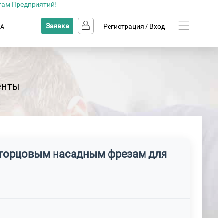
там Предприятий!
Заявка
Регистрация
Вход
КА
/
енты
 торцовым насадным фрезам для