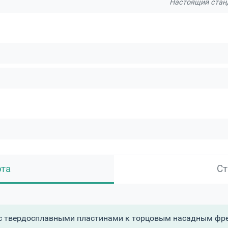
Настоящий стан
рта
Ст
 твердосплавными пластинами к торцовым насадным фрез