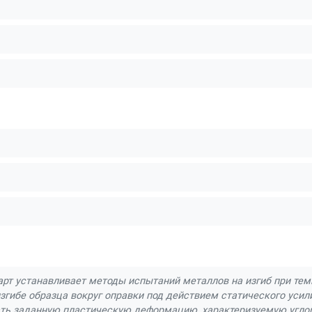
рт устанавливает методы испытаний металлов на изгиб при темп
изгибе образца вокруг оправки под действием статического уси
ь заданную пластическую деформацию, характеризуемую углом 