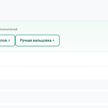
сполнителей
ипов
Ручная вальцовка