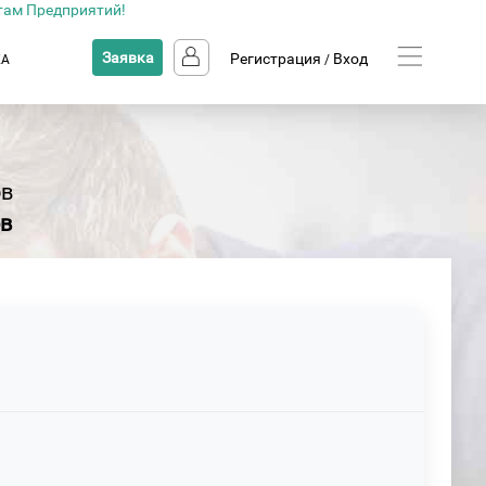
там Предприятий!
Заявка
Регистрация
Вход
КА
/
ов
ов