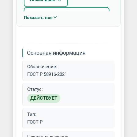
Проектирование оборудования
Показать все
Разработка технологических
процессов
Реверс-инжиниринг
Основная информация
Обозначение:
ГОСТ Р 58916-2021
Статус:
ДЕЙСТВУЕТ
Тип:
ГОСТ Р