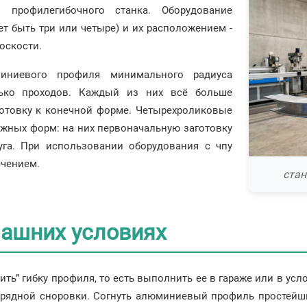
 профилегибочного станка. Оборудование
т быть три или четыре) и их расположением -
оскости.
миниевого профиля минимального радиуса
лько проходов. Каждый из них всё больше
готовку к конечной форме. Четырехроликовые
ожных форм: на них первоначальную заготовку
га. При использовании оборудования с чпу
ечением.
стан
машних условиях
ь” гибку профиля, то есть выполнить ее в гараже или в усло
изрядной сноровки. Согнуть алюминиевый профиль простей