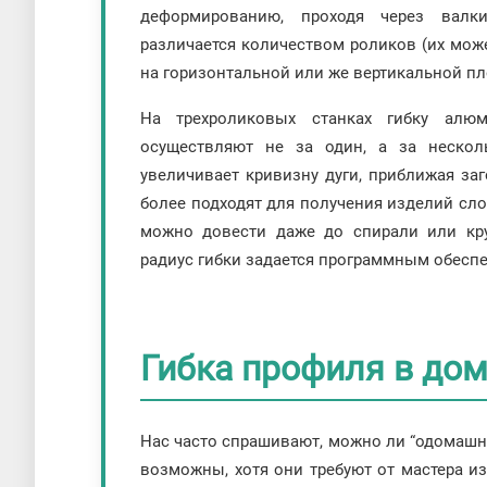
деформированию, проходя через валки
различается количеством роликов (их може
на горизонтальной или же вертикальной пл
На трехроликовых станках гибку алю
осуществляют не за один, а за неско
увеличивает кривизну дуги, приближая за
более подходят для получения изделий сл
можно довести даже до спирали или кру
радиус гибки задается программным обесп
Гибка профиля в до
Нас часто спрашивают, можно ли “одомашнит
возможны, хотя они требуют от мастера 