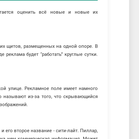
агается оценить всё новые и новые их
ких щитов, размещенных на одной опоре. В
 реклама будет “работать” круглые сутки.
ской улице. Рекламное поле имеет намного
во называют из-за того, что скрывающийся
изображений.
 его второе название - сити-лайт. Пиллар,
я на нем коммерческая информация. Может