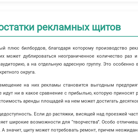
остатки рекламных щитов
ный плюс билбордов, благодаря которому производство ре
х может дублироваться неограниченное количество раз и
удиторию, а на отдельную адресную группу. Это особенно в
ретного округа.
змещение на них рекламы становится выгодным предприя
е идут ни в какое сравнение с прибылью, которую приносят р
тоимость аренды площадей на нем может достигать десятков
едоступность. Если до растяжки, висящей над проезжей част
яет широкие возможности для “творчества”. Особо отличивш
. А значит, щиту может потребовать ремонт, причем неожида