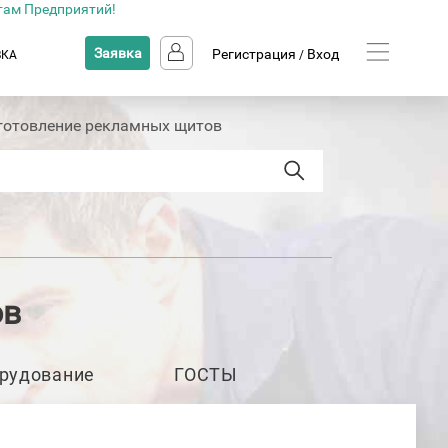
там Предприятий!
Заявка
Регистрация
Вход
ВКА
/
готовление рекламных щитов
ов
рудование
ГОСТЫ