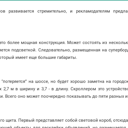
ов развивается стремительно, и рекламодателям предл
 это более мощная конструкция. Может состоять из несколь
ется подсветкой. Следовательно, размещенная на суперборде
который имеет еще большие габариты.
 “потеряется” на шоссе, но будет хорошо заметна на город
 2,7 м в ширину и 3,7 - в длину. Скроллером это устройст
и. Всего оно может поочередно показывать до пяти разных 
 щита. Первый представляет собой световой короб, отсюда и
инающей объекты для расклейки объявлений, но размещаетс