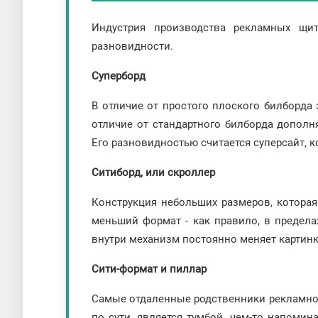
Индустрия производства рекламных щит
разновидности.
Суперборд
В отличие от простого плоского билборда
отличие от стандартного билборда дополня
Его разновидностью считается суперсайт, 
Ситиборд, или скроллер
Конструкция небольших размеров, которая
меньший формат - как правило, в пределах
внутри механизм постоянно меняет картинк
Сити-формат и пиллар
Самые отдаленные родственники рекламного
по сути, является тумбой, чем-то напом