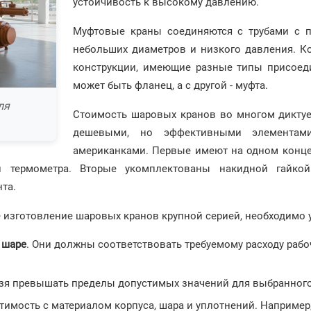
устойчивость к высокому давлению.
Муфтовые краны соединяются с трубами с п
небольших диаметров и низкого давления. К
конструкции, имеющие разные типы присоеди
может быть фланец, а с другой - муфта.
ля
Стоимость шаровых кранов во многом диктуе
дешевыми, но эффективными элементам
американками. Первые имеют на одном конце
ли термометра. Вторые укомплектованы накидной гайко
та.
е изготовление шаровых кранов крупной серией, необходимо
 шаре
. Они должны соответствовать требуемому расходу раб
ьзя превышать пределы допустимых значений для выбранного
стимость с материалом корпуса, шара и уплотнений. Наприме