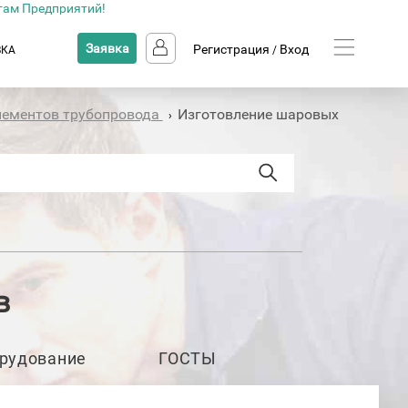
там Предприятий!
Заявка
Регистрация
Вход
ВКА
/
лементов трубопровода
Изготовление шаровых
›
в
рудование
ГОСТЫ