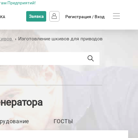
там Предприятий!
Заявка
Регистрация
Вход
ВКА
/
кивов
Изготовление шкивов для приводов
›
енератора
рудование
ГОСТЫ