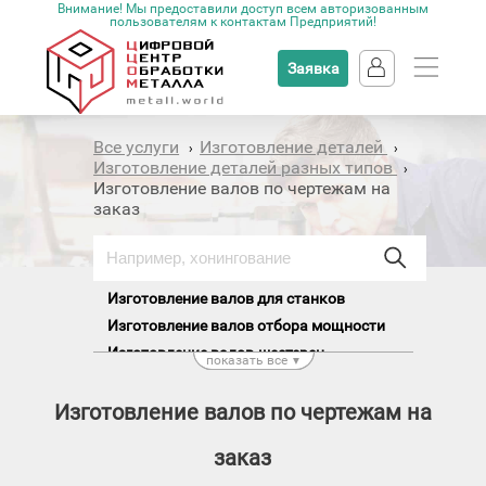
Внимание! Мы предоставили доступ всем авторизованным
пользователям к контактам Предприятий!
Заявка
Все услуги
Изготовление деталей
›
›
Изготовление деталей разных типов
›
Изготовление валов по чертежам на
заказ
Изготовление валов для станков
Изготовление валов отбора мощности
Изготовление валов-шестерен
показать все
▼
Изготовление ведущих валов
Изготовление гребных валов
Изготовление валов по чертежам на
Изготовление карданных валов
заказ
Изготовление коленчатых валов