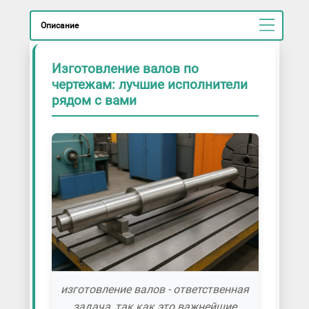
Изготовление ножевых валов
Изготовление приводных валов
Описание
Изготовление распределительных
валов
Изготовление шлицевых валов
Изготовление валов по
чертежам: лучшие исполнители
Производство анилоксовых валов
рядом с вами
Производство щеточных валов
изготовление валов - ответственная
задача, так как это важнейшие