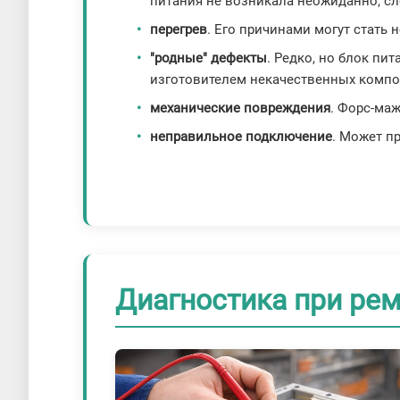
питания не возникала неожиданно, с
перегрев
. Его причинами могут стать 
"родные" дефекты
. Редко, но блок пи
изготовителем некачественных компо
механические повреждения
. Форс-ма
неправильное подключение
. Может п
Диагностика при рем