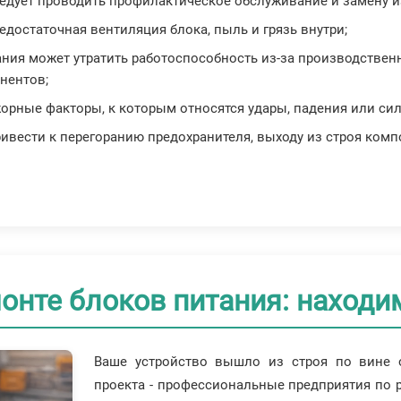
ледует проводить профилактическое обслуживание и замену 
недостаточная вентиляция блока, пыль и грязь внутри;
тания может утратить работоспособность из-за производстве
нентов;
жорные факторы, к которым относятся удары, падения или сил
ривести к перегоранию предохранителя, выходу из строя ко
онте блоков питания: находи
Ваше устройство вышло из строя по вине о
проекта - профессиональные предприятия по 