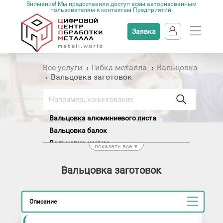
Внимание! Мы предоставили доступ всем авторизованным
пользователям к контактам Предприятий!
Заявка
Все услуги
Гибка металла
Вальцовка
›
›
Вальцовка заготовок
›
Вальцовка алюминиевого листа
Вальцовка балок
Вальцовка конуса
показать все
▼
Вальцовка листа
Вальцовка медных трубок
Вальцовка заготовок
Вальцовка обечаек
Вальцовка профиля
Описание
Вальцовка прутков
Вальцовка труб