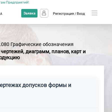
там Предприятий!
Заявка
Регистрация
Вход
КА
/
.080 Графические обозначения
ертежей, диаграмм, планов, карт и
родукцию
чертежах допусков формы и