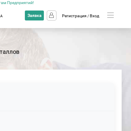
там Предприятий!
Заявка
Регистрация
Вход
КА
/
еталлов