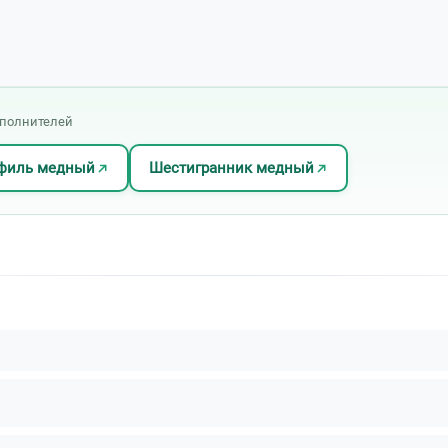
сполнителей
филь медный
Шестигранник медный