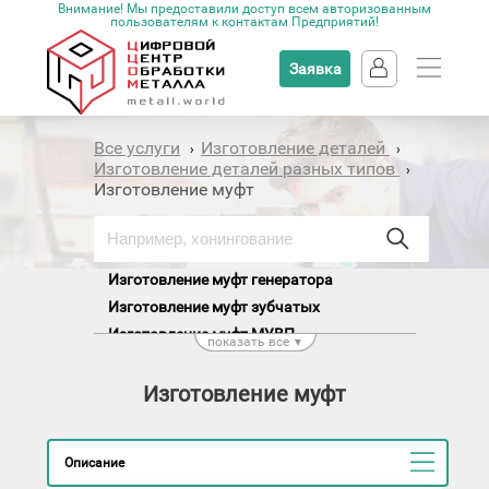
Внимание! Мы предоставили доступ всем авторизованным
пользователям к контактам Предприятий!
Заявка
Все услуги
Изготовление деталей
›
›
Изготовление деталей разных типов
›
Изготовление муфт
Изготовление муфт генератора
Изготовление муфт зубчатых
Изготовление муфт МУВП
показать все
▼
Изготовление муфт НКТ
Изготовление муфт обгонных
Изготовление муфт
Изготовление полумуфт
Изготовление шлицевых муфт
Описание