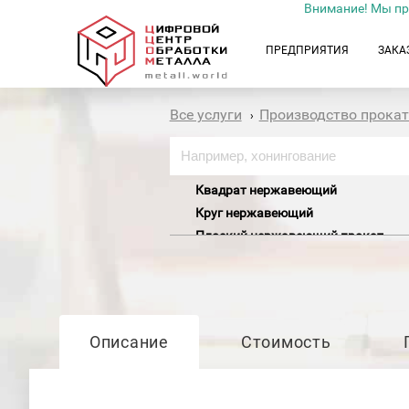
Внимание! Мы пр
ПРЕДПРИЯТИЯ
ЗАКА
Все услуги
Производство прока
›
Квадрат нержавеющий
Круг нержавеющий
Плоский нержавеющий прокат
Лист горячекатаный нержавеющи
Лист перфорированный нержавею
Лист просечно-вытяжной (ПВЛ) н
Лист рифленый нержавеющий
Описание
Стоимость