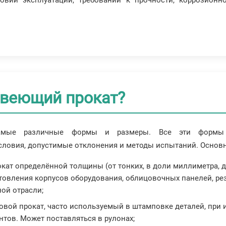
вий эксплуатации, требований к прочности, коррозионно
авеющий прокат?
мые различные формы и размеры. Все эти формы ре
словия, допустимые отклонения и методы испытаний. Основ
окат определённой толщины (от тонких, в доли миллиметра, 
товления корпусов оборудования, облицовочных панелей, рез
ной отрасли;
товой прокат, часто используемый в штамповке деталей, при
нтов. Может поставляться в рулонах;