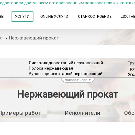
едоставили доступ всем авторизованным пользователям к контак
ЗЫ
УСЛУГИ
ONLINE УСЛУГИ
СТАНКОСТРОЕНИЕ
ДОСТА
та
Нержавеющий прокат
›
Лист холоднокатаный нержавеющий
Тру
Полоса нержавеющая
Тру
Рулон горячекатаный нержавеющий
Уго
Рулон холоднокатаный нержавеющий
показать все
▼
Шв
Штрипс / Лента нержавеющая
й
Шес
щий
Трубный нержавеющий прокат
Нержавеющий прокат
ержавеющий
Труба бесшовная (б/ш) нержавеющая
Примеры работ
Исполнители
Обо