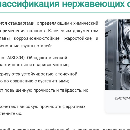
лассификация нержавеющих 
тся стандартами, определяющими химический
ь применения сплавов. Ключевым документом
лавы коррозионно-стойкие, жаростойкие и
основные группы сталей:
лог AISI 304). Обладают высокой
ластичностью и свариваемостью;
теризуются устойчивостью к точечной
ю по сравнению с аустенитными;
ют повышенную прочность и твёрдость, но
систем
 сочетают высокую прочность ферритных
стенитных.