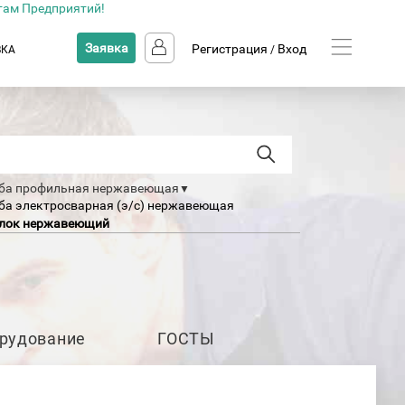
там Предприятий!
Заявка
Регистрация
Вход
ВКА
/
ба профильная нержавеющая
▼
ба электросварная (э/с) нержавеющая
лок нержавеющий
еллер нержавеющий
тигранник нержавеющий
рудование
ГОСТЫ