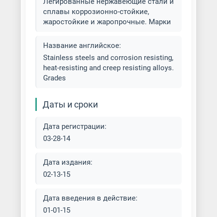
Легированные нержавеющие стали и
нержавеющей стали
сплавы коррозионно-стойкие,
жаростойкие и жаропрочные. Марки
Нержавеющий прокат
Название английское:
Плоский нержавеющий прокат
Stainless steels and corrosion resisting,
heat-resisting and creep resisting alloys.
Grades
Рулон горячекатаный
нержавеющий
Даты и сроки
Рулон холоднокатаный
нержавеющий
Дата регистрации:
03-28-14
Труба прямоугольная
нержавеющая
Дата издания:
02-13-15
Труба электросварная (э/с)
нержавеющая
Дата введения в действие:
01-01-15
Трубный нержавеющий прокат