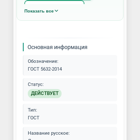
Круг нержавеющий
Показать все
Лазерная резка нержавейки
Лист горячекатаный
нержавеющий
Основная информация
Лист перфорированный
Обозначение:
нержавеющий
ГОСТ 5632-2014
Лист просечно-вытяжной (ПВЛ)
Статус:
нержавеющий
ДЕЙСТВУЕТ
Лист рифленый нержавеющий
Тип:
Лист холоднокатаный
ГОСТ
нержавеющий
Название русское:
Металлоконструкции из