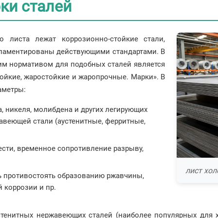
рки сталей
о листа лежат коррозионно-стойкие стали,
гламентированы действующими стандартами. В
им нормативом для подобных сталей является
ойкие, жаростойкие и жаропрочные. Марки». В
аметры:
, никеля, молибдена и других легирующих
авеющей стали (аустенитные, ферритные,
чести, временное сопротивление разрыву,
лист хо
ь противостоять образованию ржавчины,
 коррозии и пр.
тенитных нержавеющих сталей (наиболее популярных для х