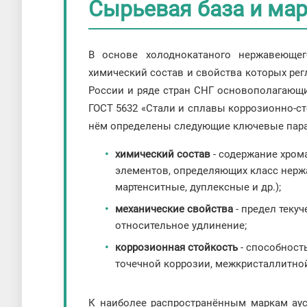
Сырьевая база и ма
В основе холоднокатаного нержавеющег
химический состав и свойства которых ре
России и ряде стран СНГ основополагающ
ГОСТ 5632 «Стали и сплавы коррозионно-ст
нём определены следующие ключевые пар
химический состав
- содержание хрома
элементов, определяющих класс нерж
мартенситные, дуплексные и др.);
механические свойства
- предел теку
относительное удлинение;
коррозионная стойкость
- способност
точечной коррозии, межкристаллитной
К наиболее распространённым маркам аус