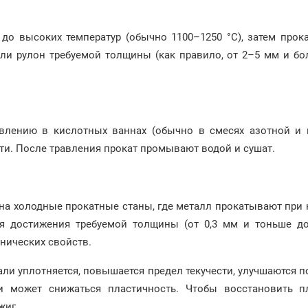
 до высоких температур (обычно 1100–1250 °C), затем про
или рулон требуемой толщины (как правило, от 2–5 мм и б
авлению в кислотных ваннах (обычно в смесях азотной и п
ти. После травления прокат промывают водой и сушат.
а холодные прокатные станы, где металл прокатывают при 
ля достижения требуемой толщины (от 0,3 мм и тоньше д
анических свойств.
али уплотняется, повышается предел текучести, улучшаются п
и может снижаться пластичность. Чтобы восстановить пл
жиг.