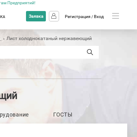
там Предприятий!
Заявка
Регистрация
Вход
ВКА
/
т
Лист холоднокатаный нержавеющий
›
ющий
рудование
ГОСТЫ