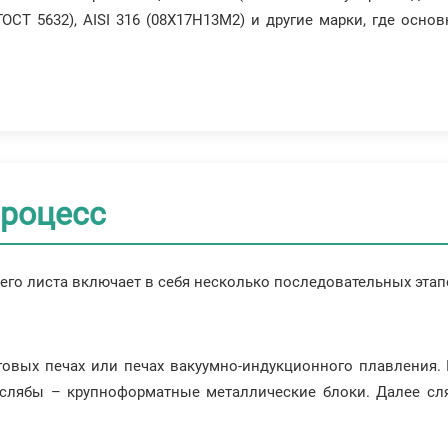
ГОСТ 5632), AISI 316 (08Х17Н13М2) и другие марки, где ос
процесс
го листа включает в себя несколько последовательных этап
говых печах или печах вакуумно-индукционного плавления.
 слябы – крупноформатные металлические блоки. Далее сля