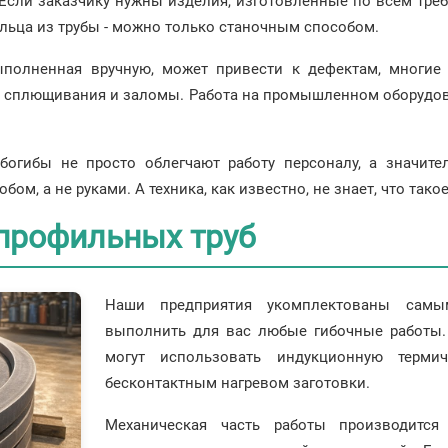
Если заказчику нужны изделия, изготовленные по всем требо
льца из трубы - можно только станочным способом.
полненная вручную, может привести к дефектам, многие 
ся сплющивания и заломы. Работа на промышленном оборудов
убогибы не просто облегчают работу персоналу, а значит
, а не руками. А техника, как известно, не знает, что такое
 профильных труб
Наши предприятия укомплектованы самы
выполнить для вас любые гибочные работы.
могут использовать индукционную терми
бесконтактным нагревом заготовки.
Механическая часть работы производитс