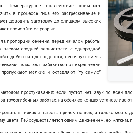
ют. Температурное воздействие повышает
чить в процессе гиба его растрескивание и
едует доводить заготовку до слишком высоких
ожет произойти ее разрыв.
ила пропорции сечения, перед началом работы
м песком средней зернистости: с однородной
тобы добиться однородности, песочную смесь
чейками помогают избавиться от вкраплений
- пропускают мелкие и оставляют “ту самую”
етодом простукивания: если пустот нет, звук по всей пло
ри трубогибочных работах, на обеих ее концах устанавливают
ровать в тисках и нагреть, причем не всю, а только место 
му цвета. Гиб осуществляется одним движением, но мягким, 
я специальное станочное оборудование - профилегибы. Дет