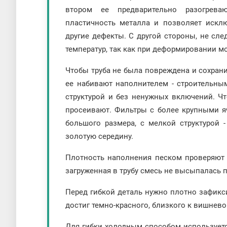
втором ее предварительно разогрева
пластичность металла и позволяет исклю
другие дефекты. С другой стороны, не сл
температур, так как при деформировании м
Чтобы труба не была повреждена и сохран
ее набивают наполнителем - строительны
структурой и без ненужных включений. Ч
просеивают. Фильтры с более крупными я
большого размера, с мелкой структурой 
золотую середину.
Плотность наполнения песком проверяют м
загруженная в трубу смесь не высыпалась п
Перед гибкой деталь нужно плотно зафикси
достиг темно-красного, близкого к вишнево
Для гибки холодным способом используетс