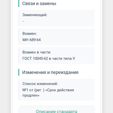
Связи и замены
Заменяющий:
-
Взамен:
МН 689-64
Взамен в части:
ГОСТ 10045-62 в части типа V
Изменения и переиздания
Список изменений:
№1 от (рег. ) «Срок действия
продлен»
Описание стандарта