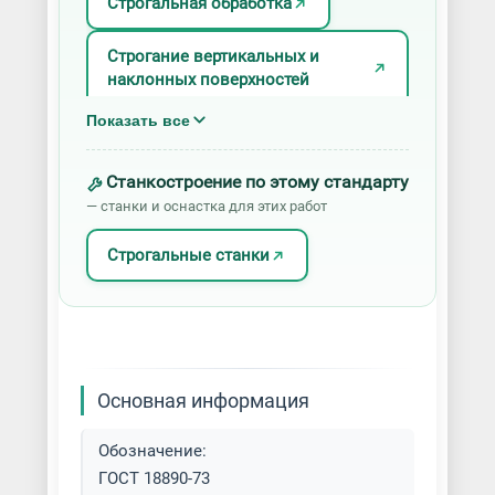
Строгальная обработка
Строгание вертикальных и
наклонных поверхностей
Показать все
Строгание горизонтальных
поверхностей
Станкостроение по этому стандарту
— станки и оснастка для этих работ
Строгание пазов и канавок
Строгальные станки
Основная информация
Обозначение:
ГОСТ 18890-73