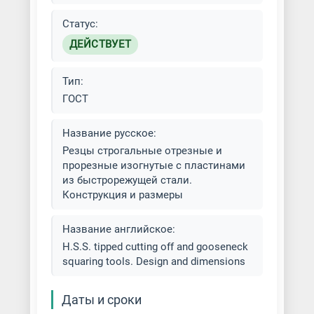
Статус:
ДЕЙСТВУЕТ
Тип:
ГОСТ
Название русское:
Резцы строгальные отрезные и
прорезные изогнутые с пластинами
из быстрорежущей стали.
Конструкция и размеры
Название английское:
H.S.S. tipped cutting off and gooseneck
squaring tools. Design and dimensions
Даты и сроки