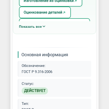
Изготовление из оцинковки
Оцинкование деталей
Термодиффузионное
Показать все
цинкование
Финишная обработка металла
Цинкование металла
Основная информация
Обозначение:
ГОСТ Р 9.316-2006
Статус:
ДЕЙСТВУЕТ
Тип: